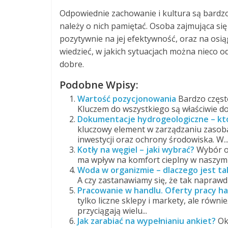
Odpowiednie zachowanie i kultura są bardz
należy o nich pamiętać. Osoba zajmująca si
pozytywnie na jej efektywność, oraz na osi
wiedzieć, w jakich sytuacjach można nieco o
dobre.
Podobne Wpisy:
Wartość pozycjonowania
Bardzo często
Kluczem do wszystkiego są właściwie do
Dokumentacje hydrogeologiczne – kto 
kluczowy element w zarządzaniu zasoba
inwestycji oraz ochrony środowiska. W..
Kotły na węgiel – jaki wybrać?
Wybór o
ma wpływ na komfort cieplny w naszym 
Woda w organizmie – dlaczego jest t
A czy zastanawiamy się, że tak naprawdę
Pracowanie w handlu. Oferty pracy h
tylko liczne sklepy i markety, ale równ
przyciągają wielu...
Jak zarabiać na wypełnianiu ankiet?
Ok