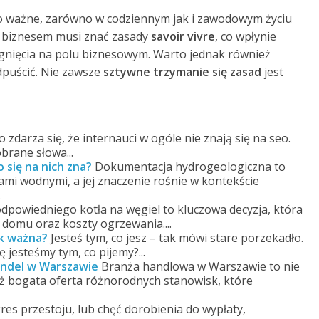
o ważne, zarówno w codziennym jak i zawodowym życiu
ę biznesem musi znać zasady
savoir vivre
, co wpłynie
ągnięcia na polu biznesowym. Warto jednak również
dpuścić. Nie zawsze
sztywne trzymanie się zasad
jest
 zdarza się, że internauci w ogóle nie znają się na seo.
brane słowa...
się na nich zna?
Dokumentacja hydrogeologiczna to
mi wodnymi, a jej znaczenie rośnie w kontekście
.
dpowiedniego kotła na węgiel to kluczowa decyzja, która
domu oraz koszty ogrzewania....
ak ważna?
Jesteś tym, co jesz – tak mówi stare porzekadło.
 jesteśmy tym, co pijemy?...
andel w Warszawie
Branża handlowa w Warszawie to nie
ież bogata oferta różnorodnych stanowisk, które
res przestoju, lub chęć dorobienia do wypłaty,