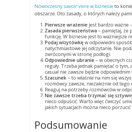
Nowoczesny savoir vivre w biznesie
to konie
obszarze. Oto zasady, o których należy pami
Pierwsze wrażenie
jest bardzo ważne – 
Zasada pierwszeństwa
– pamiętaj, że
funkcję. W biznesie jest to ważniejsze ni
Podaj wizytówkę
w odpowiedni sposób –
natychmiastowe jej odczytanie. Nie po
zwróconymi w stronę podłogi.
Odpowiednie ubranie
– w obecnych cz
reguły. Trzeba jednak pamiętać o tym, 
casual nie zawsze będzie odpowiednim
Szacunek
– to właśnie na nim się wszy
rozmówcy zawsze, niezależnie od tego 
Reaguj na potrzeby rozmówców w odpo
Nie zawsze trzeba trzymać się sztywn
nieco odpuścić. Warto więc ćwiczyć umi
jakich sytuacjach można nieco porzucić 
Podsumowanie