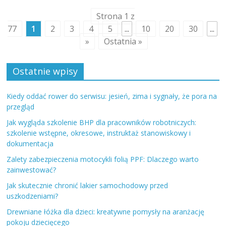
Strona 1 z
77
1
2
3
4
5
...
10
20
30
...
»
Ostatnia »
Ostatnie wpisy
Kiedy oddać rower do serwisu: jesień, zima i sygnały, że pora na
przegląd
Jak wygląda szkolenie BHP dla pracowników robotniczych:
szkolenie wstępne, okresowe, instruktaż stanowiskowy i
dokumentacja
Zalety zabezpieczenia motocykli folią PPF: Dlaczego warto
zainwestować?
Jak skutecznie chronić lakier samochodowy przed
uszkodzeniami?
Drewniane łóżka dla dzieci: kreatywne pomysły na aranżację
pokoju dziecięcego