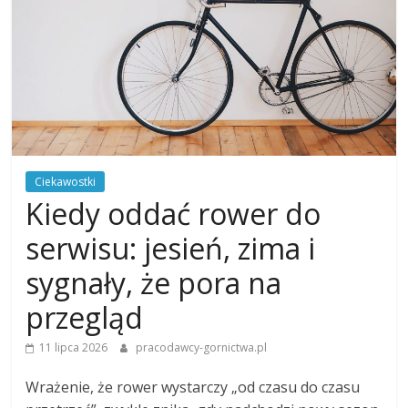
Ciekawostki
Kiedy oddać rower do
serwisu: jesień, zima i
sygnały, że pora na
przegląd
11 lipca 2026
pracodawcy-gornictwa.pl
Wrażenie, że rower wystarczy „od czasu do czasu