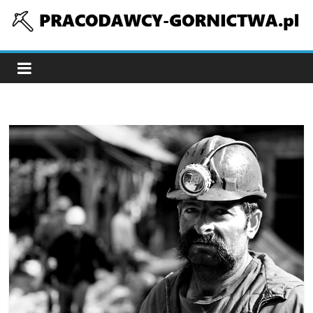
Skip
to
pracodawcy-
content
gornictwa.pl