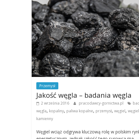
Przemysł
Jakość węgla – badania węgla
2 września 2016
pracodawcy-gornictwa.pl
ba
,
,
,
,
,
węgla
kopaliny
paliwa kopalne
przemysł
węgiel
węgiel
kamienny
Węgiel wciąż odgrywa kluczową rolę w polskim ryn
energetycznym, jednak jakość tego surowca ma