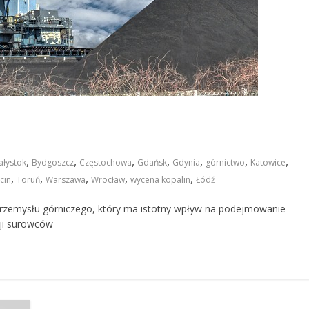
,
,
,
,
,
,
,
ałystok
Bydgoszcz
Częstochowa
Gdańsk
Gdynia
górnictwo
Katowice
,
,
,
,
,
cin
Toruń
Warszawa
Wrocław
wycena kopalin
Łódź
 przemysłu górniczego, który ma istotny wpływ na podejmowanie
cji surowców