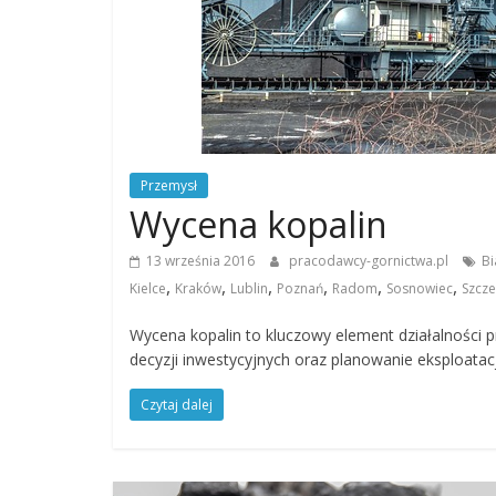
Przemysł
Wycena kopalin
13 września 2016
pracodawcy-gornictwa.pl
Bi
,
,
,
,
,
,
Kielce
Kraków
Lublin
Poznań
Radom
Sosnowiec
Szcze
Wycena kopalin to kluczowy element działalności
decyzji inwestycyjnych oraz planowanie eksploata
Czytaj dalej