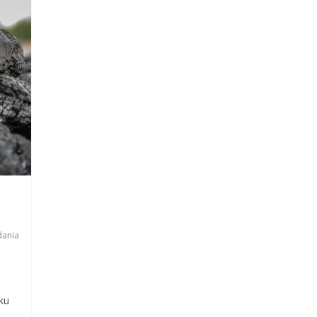
dania
ku