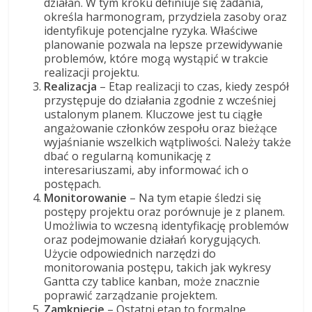
działań. W tym kroku definiuje się zadania,
określa harmonogram, przydziela zasoby oraz
identyfikuje potencjalne ryzyka. Właściwe
planowanie pozwala na lepsze przewidywanie
problemów, które mogą wystąpić w trakcie
realizacji projektu.
Realizacja
– Etap realizacji to czas, kiedy zespół
przystępuje do działania zgodnie z wcześniej
ustalonym planem. Kluczowe jest tu ciągłe
angażowanie członków zespołu oraz bieżące
wyjaśnianie wszelkich wątpliwości. Należy także
dbać o regularną komunikację z
interesariuszami, aby informować ich o
postępach.
Monitorowanie
– Na tym etapie śledzi się
postępy projektu oraz porównuje je z planem.
Umożliwia to wczesną identyfikację problemów
oraz podejmowanie działań korygujących.
Użycie odpowiednich narzędzi do
monitorowania postępu, takich jak wykresy
Gantta czy tablice kanban, może znacznie
poprawić zarządzanie projektem.
Zamknięcie
– Ostatni etap to formalne