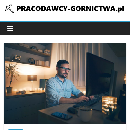
Skip
to
pracodawcy-
content
gornictwa.pl