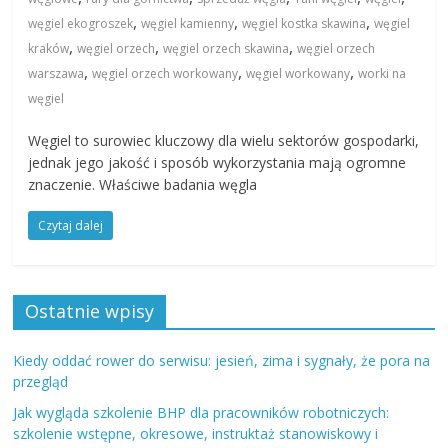
,
,
,
węgiel ekogroszek
węgiel kamienny
węgiel kostka skawina
węgiel
,
,
,
kraków
węgiel orzech
węgiel orzech skawina
węgiel orzech
,
,
,
warszawa
węgiel orzech workowany
węgiel workowany
worki na
węgiel
Węgiel to surowiec kluczowy dla wielu sektorów gospodarki,
jednak jego jakość i sposób wykorzystania mają ogromne
znaczenie. Właściwe badania węgla
Czytaj dalej
Ostatnie wpisy
Kiedy oddać rower do serwisu: jesień, zima i sygnały, że pora na
przegląd
Jak wygląda szkolenie BHP dla pracowników robotniczych:
szkolenie wstępne, okresowe, instruktaż stanowiskowy i