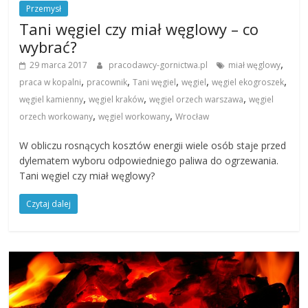
Przemysł
Tani węgiel czy miał węglowy – co
wybrać?
,
29 marca 2017
pracodawcy-gornictwa.pl
miał węglowy
,
,
,
,
,
praca w kopalni
pracownik
Tani węgiel
węgiel
węgiel ekogroszek
,
,
,
węgiel kamienny
węgiel kraków
węgiel orzech warszawa
węgiel
,
,
orzech workowany
węgiel workowany
Wrocław
W obliczu rosnących kosztów energii wiele osób staje przed
dylematem wyboru odpowiedniego paliwa do ogrzewania.
Tani węgiel czy miał węglowy?
Czytaj dalej