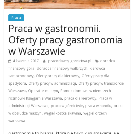
Praca
Praca w gastronomii.
Oferty pracy gastronomia
w Warszawie
4 kwietnia 2017
pracodawcy-gornictwa.pl
doradca
,
,
finansowy góra
doradca finansowy wałbrzych
kierowca
,
,
samochodowy
Oferty pracy dla kierowcy
Oferty pracy dla
,
,
spedytora
Oferty pracy w administracji
Oferty pracy w transporcie
,
,
Warszawa
Operator maszyn
Pomoc domowa w niemczech
,
,
rozmówki Księgarnia Warszawa
praca dla kierowcy
Praca w
,
,
,
administracji Warszawa
praca w górnictwie
praca w handlu
praca
,
,
w obsłudze maszyn
węgiel kostka skawina
węgiel orzech
warszawa
Gastronomia to branża, która nie tylko kusi smakami, ale