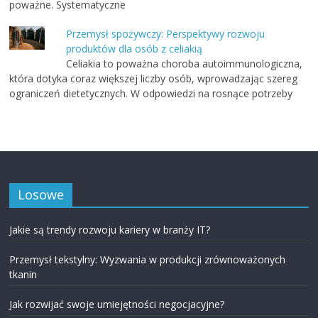
poważne. Systematyczne
Przemysł spożywczy: Perspektywy rozwoju
produktów dla osób z celiakią
Celiakia to poważna choroba autoimmunologiczna,
która dotyka coraz większej liczby osób, wprowadzając szereg
ograniczeń dietetycznych. W odpowiedzi na rosnące potrzeby
Losowe
Jakie są trendy rozwoju kariery w branży IT?
Przemysł tekstylny: Wyzwania w produkcji zrównoważonych
tkanin
Jak rozwijać swoje umiejętności negocjacyjne?