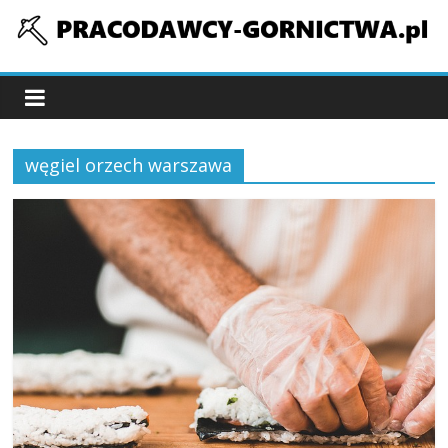
Skip
to
pracodawcy-
content
gornictwa.pl
węgiel orzech warszawa