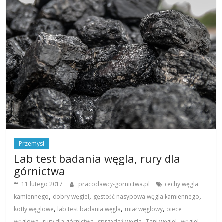
Przemysł
Lab test badania węgla, rury dla
górnictwa
11 lutego 2017
pracodawcy-gornictwa.pl
cechy węgla
,
,
,
kamiennego
dobry węgiel
gęstość nasypowa węgla kamiennego
,
,
,
kotły węglowe
lab test badania węgla
miał węglowy
piece
,
,
,
,
,
węglowe
rury dla górnictwa
sprzedaż węgla
Tani węgiel
węgiel