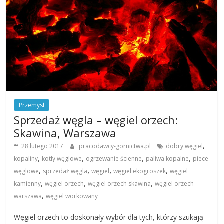
Przemysł
Sprzedaż węgla – węgiel orzech:
Skawina, Warszawa
,
28 lutego 2017
pracodawcy-gornictwa.pl
dobry węgiel
,
,
,
,
kopaliny
kotły węglowe
ogrzewanie ścienne
paliwa kopalne
piece
,
,
,
,
węglowe
sprzedaż węgla
węgiel
węgiel ekogroszek
węgiel
,
,
,
kamienny
węgiel orzech
węgiel orzech skawina
węgiel orzech
,
warszawa
węgiel workowany
Węgiel orzech to doskonały wybór dla tych, którzy szukają