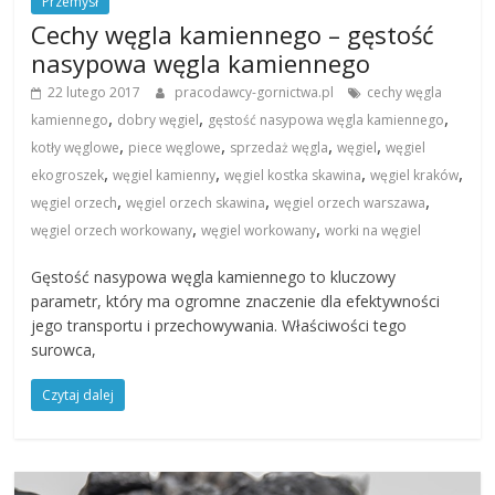
Przemysł
Cechy węgla kamiennego – gęstość
nasypowa węgla kamiennego
22 lutego 2017
pracodawcy-gornictwa.pl
cechy węgla
,
,
,
kamiennego
dobry węgiel
gęstość nasypowa węgla kamiennego
,
,
,
,
kotły węglowe
piece węglowe
sprzedaż węgla
węgiel
węgiel
,
,
,
,
ekogroszek
węgiel kamienny
węgiel kostka skawina
węgiel kraków
,
,
,
węgiel orzech
węgiel orzech skawina
węgiel orzech warszawa
,
,
węgiel orzech workowany
węgiel workowany
worki na węgiel
Gęstość nasypowa węgla kamiennego to kluczowy
parametr, który ma ogromne znaczenie dla efektywności
jego transportu i przechowywania. Właściwości tego
surowca,
Czytaj dalej