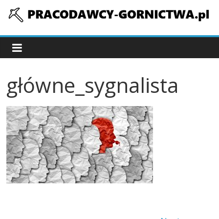
Skip
to
pracodawcy-
content
gornictwa.pl
główne_sygnalista