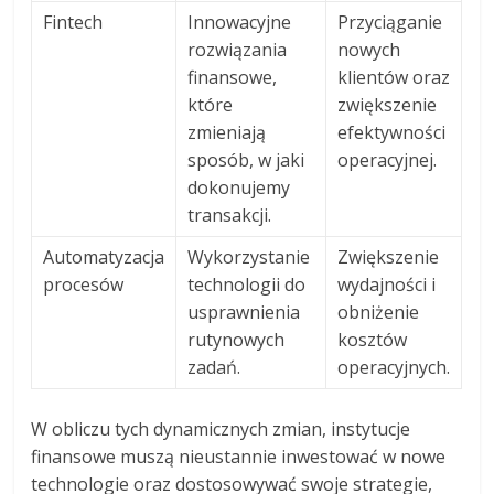
Fintech
Innowacyjne
Przyciąganie
rozwiązania
nowych
finansowe,
klientów oraz
które
zwiększenie
zmieniają
efektywności
sposób, w jaki
operacyjnej.
dokonujemy
transakcji.
Automatyzacja
Wykorzystanie
Zwiększenie
procesów
technologii do
wydajności i
usprawnienia
obniżenie
rutynowych
kosztów
zadań.
operacyjnych.
W obliczu tych dynamicznych zmian, instytucje
finansowe muszą nieustannie inwestować w nowe
technologie oraz dostosowywać swoje strategie,