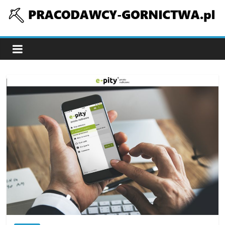
Skip
to
pracodawcy-
content
gornictwa.pl