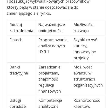
i poszukując wykwalifikowanych pracowników,
którzy będą w stanie dostosować się do
zmieniającego się rynku.
Rodzaj
Najważniejsze
Możliwości
zatrudnienia
umiejętności
rozwoju
Fintech
Programowanie,
Szybki rozwój
analiza danych,
kariery,
UX/UI
innowacyjne
projekty
Banki
Zarządzanie
Możliwość
tradycyjne
projektami,
awansu w
znajomość
strukturach
regulacji
organizacyjnych
finansowych
Usługi
Kompetencje
Różnorodność
doradcze
analityczne,
klientów,