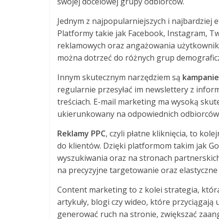
swojej docelowej grupy odbiorców.
Jednym z najpopularniejszych i najbardziej 
Platformy takie jak Facebook, Instagram, T
reklamowych oraz angażowania użytkowników
można dotrzeć do różnych grup demograficz
Innym skutecznym narzędziem są
kampanie
regularnie przesyłać im newslettery z info
treściach. E-mail marketing ma wysoką skut
ukierunkowany na odpowiednich odbiorców
Reklamy PPC
, czyli płatne kliknięcia, to k
do klientów. Dzięki platformom takim jak G
wyszukiwania oraz na stronach partnerskich,
na precyzyjne targetowanie oraz elastyczn
Content marketing to z kolei strategia, któr
artykuły, blogi czy wideo, które przyciągaj
generować ruch na stronie, zwiększać zaan