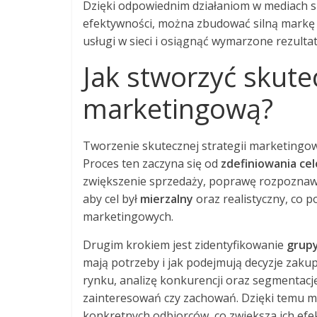
Dzięki odpowiednim działaniom w mediach 
efektywności, można zbudować silną markę i
usługi w sieci i osiągnąć wymarzone rezultat
Jak stworzyć skute
marketingową?
Tworzenie skutecznej strategii marketingowe
Proces ten zaczyna się od
zdefiniowania ce
zwiększenie sprzedaży, poprawę rozpoznawal
aby cel był
mierzalny
oraz realistyczny, co p
marketingowych.
Drugim krokiem jest zidentyfikowanie
grup
mają potrzeby i jak podejmują decyzje zak
rynku, analizę konkurencji oraz segmentację
zainteresowań czy zachowań. Dzięki temu
konkretnych odbiorców, co zwiększa ich efe