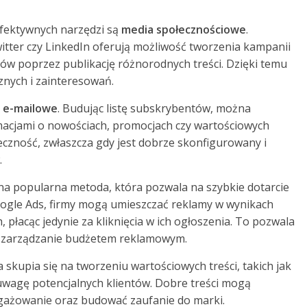
efektywnych narzędzi są
media społecznościowe
.
witter czy LinkedIn oferują możliwość tworzenia kampanii
 poprzez publikację różnorodnych treści. Dzięki temu
nych i zainteresowań.
 e-mailowe
. Budując listę subskrybentów, można
rmacjami o nowościach, promocjach czy wartościowych
eczność, zwłaszcza gdy jest dobrze skonfigurowany i
.
olejna popularna metoda, która pozwala na szybkie dotarcie
oogle Ads, firmy mogą umieszczać reklamy w wynikach
 płacąc jedynie za kliknięcia w ich ogłoszenia. To pozwala
e zarządzanie budżetem reklamowym.
a skupia się na tworzeniu wartościowych treści, takich jak
ą uwagę potencjalnych klientów. Dobre treści mogą
gażowanie oraz budować zaufanie do marki.