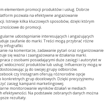
nym elementem promocji produktów i usług. Dobrze
platform pozwala na efektywne angażowanie
i. Istnieje kilka kluczowych sposobów, dzięki którym
znościowe do promocji.
gularne udostępnianie interesujących i angażujących
duje zaufanie do marki. Treści mogą przybrać różne
zy infografiki.
danie na komentarze, zadawanie pytań oraz organizowanie
uje się ważna i zaangażowana w działania marki.
raca z osobami posiadającymi duże zasięgi i autorytet w
zyć widoczność produktów lub usług. Influencerzy mogą w
ostosowując ją do swojej grupy odbiorców.
Facebook czy Instagram oferują różnorodne opcje
o konkretnych grup docelowych. Dzięki precyzyjnemu
zyć zasięg kampanii marketingowej.
gularne monitorowanie wyników działań w mediach
ch efektywności. Na podstawie zebranych danych można
psze rezultaty.