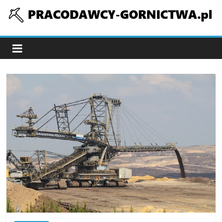
Skip
to
pracodawcy-
content
gornictwa.pl