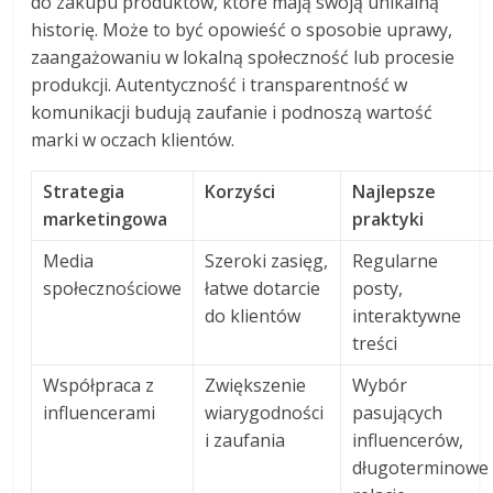
do zakupu produktów, które mają swoją unikalną
historię. Może to być opowieść o sposobie uprawy,
zaangażowaniu w lokalną społeczność lub procesie
produkcji. Autentyczność i transparentność w
komunikacji budują zaufanie i podnoszą wartość
marki w oczach klientów.
Strategia
Korzyści
Najlepsze
marketingowa
praktyki
Media
Szeroki zasięg,
Regularne
społecznościowe
łatwe dotarcie
posty,
do klientów
interaktywne
treści
Współpraca z
Zwiększenie
Wybór
influencerami
wiarygodności
pasujących
i zaufania
influencerów,
długoterminowe