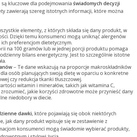
e są kluczowe dla podejmowania
świadomych decyzji
ety zawierają szereg istotnych informacji, które można
szystkie elementy, z których składa się dany produkt, w
ości. Dzięki temu konsumenci mogą uniknąć alergenów
 ich preferencjom dietetycznym.
lorii na 100 gramów lub w jednej porcji produktu pomaga
codzienny bilans energetyczny. Jest to szczególnie istotne
ła.
danów
– Te dane wskazują na proporcje makroskładników
dla osób planujących swoją dietę w oparciu o konkretne
owej czy redukcja tkanki tłuszczowej.
rtości witamin i minerałów, takich jak witamina C,
 zrozumieć, jakie korzyści zdrowotne może przynieść dany
ne niedobory w diecie.
dzienne dawki
, które pojawiają się obok niektórych
e, jak dany produkt wpisuje się w zestawienie z
ormacjom konsumenci mogą świadomie wybierać produkty,
drowotnym i stylowi życia.