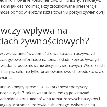
elu informowanie konsumentów. Mimo licznych inicjatyw,
takimi jak dezinformacja czy zróżnicowane preferencje
może pomóc w lepszym kształtowaniu polityki żywieniowej
ywczy wpływa na
ciach żywnościowych?
 w zwiększaniu świadomości o wartościach odżywczych
szczegółowe informacje na temat składników odżywczych
świadome podejmowanie decyzji żywieniowych. Wiele z nich
e mają na celu nie tylko promowanie swoich produktów, ale
wiania.
anowi kolejny sposób, w jaki przemysł spożywczy
żywnościowych. Z takim wsparciem, mogą powstawać
wiadamianie konsumentów na temat zdrowych nawyków i
magają w promocji zdrowia publicznego, wskazując na