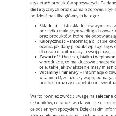
etykietach produktów spożywczych. Te dan
dietetycznych
oraz dbania o zdrowie. Etyki
podzielić na kilka głównych kategorii:
Składniki
– Lista składników wymienia w
porządku malejącym według ich zawart
oraz produktów, które nie odpowiadają
Kaloryczność
– Informacja o liczbie ka
ocenić, jak dany produkt wpisuje się w 
dla osób monitorujących swoją masę cia
Zawartość tłuszczu, białka i węglowo
w produkcie, co ma kluczowe znaczenie 
cele, takie jak zwiększenie masy mięśni
Witaminy i minerały
– Informacje o zawa
witamina D, żelazo czy wapń, pomagają
produkt oraz czy uzupełnia on ewentual
Warto również zwrócić uwagę na
zalecane 
składników, co umożliwia łatwiejsze ocenieni
całodziennym spożyciem. Dzięki takim inf
które najlepiej odpowiadają ich potrzebom z