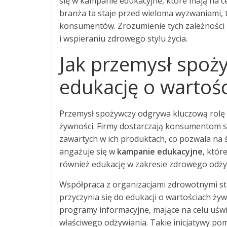
się w kampanie edukacyjne, które mają na c
branża ta staje przed wieloma wyzwaniami, 
konsumentów. Zrozumienie tych zależności 
i wspieraniu zdrowego stylu życia.
Jak przemysł spoż
edukację o wartoś
Przemysł spożywczy odgrywa kluczową rolę
żywności. Firmy dostarczają konsumentom 
zawartych w ich produktach, co pozwala na 
angażuje się w
kampanie edukacyjne
, któr
również edukację w zakresie zdrowego odży
Współpraca z organizacjami zdrowotnymi st
przyczynia się do edukacji o wartościach 
programy informacyjne, mające na celu uś
właściwego odżywiania. Takie inicjatywy po