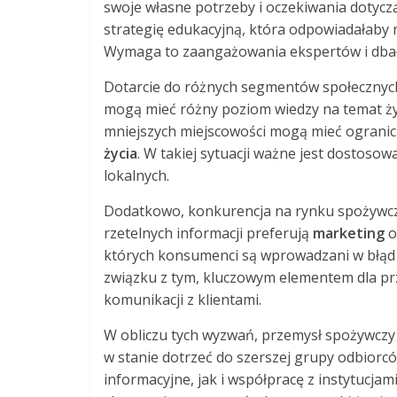
swoje własne potrzeby i oczekiwania dotyczą
strategię edukacyjną, która odpowiadałaby n
Wymaga to zaangażowania ekspertów i dbało
Dotarcie do różnych segmentów społecznych
mogą mieć różny poziom wiedzy na temat żyw
mniejszych miejscowości mogą mieć ogranic
życia
. W takiej sytuacji ważne jest dostosow
lokalnych.
Dodatkowo, konkurencja na rynku spożywczy
rzetelnych informacji preferują
marketing
o
których konsumenci są wprowadzani w błąd 
związku z tym, kluczowym elementem dla pr
komunikacji z klientami.
W obliczu tych wyzwań, przemysł spożywczy
w stanie dotrzeć do szerszej grupy odbio
informacyjne, jak i współpracę z instytucj