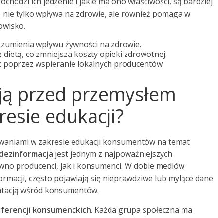
chodzi ich jedzenie i jakie ma ono właściwości, są bardziej
 nie tylko wpływa na zdrowie, ale również pomaga w
owisko.
rozumienia wpływu żywności na zdrowie.
dietą, co zmniejsza koszty opieki zdrowotnej.
k poprzez wspieranie lokalnych producentów.
oją przed przemysłem
esie edukacji?
zwaniami w zakresie edukacji konsumentów na temat
dezinformacja
jest jednym z najpoważniejszych
wno producenci, jak i konsumenci. W dobie mediów
rmacji, często pojawiają się nieprawdziwe lub mylące dane
entacją wśród konsumentów.
ferencji konsumenckich
. Każda grupa społeczna ma