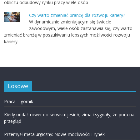
obliczu odbudowy rynku pracy wiele osób
Czy warto zmieniać branżę dla rozwoju kariery?
W dynamicznie zmieniającym się świecie
zawodowym, wiele osób zastanawia się, czy warto
zmieniać branżę w poszukiwaniu lepszych możliwości rozwoju
kariery.
Losowe
Praca – górnik
Kiedy oddać rower do serwisu: jesień, zima i sygnały, że pora na
przegląd
Przemysł metalurgiczny: Nowe możliwości i rynek