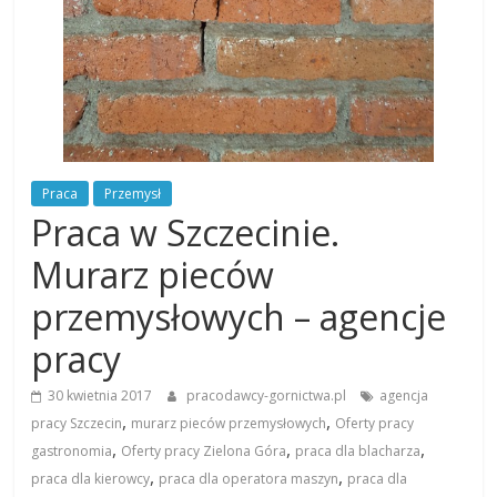
Praca
Przemysł
Praca w Szczecinie.
Murarz pieców
przemysłowych – agencje
pracy
30 kwietnia 2017
pracodawcy-gornictwa.pl
agencja
,
,
pracy Szczecin
murarz pieców przemysłowych
Oferty pracy
,
,
,
gastronomia
Oferty pracy Zielona Góra
praca dla blacharza
,
,
praca dla kierowcy
praca dla operatora maszyn
praca dla