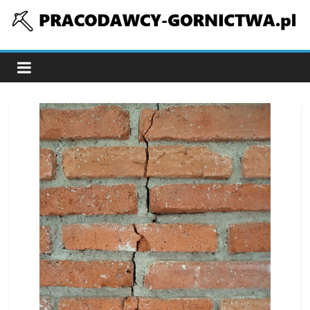
Skip
to
pracodawcy-
content
gornictwa.pl