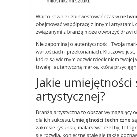
miłośnikami sztuki.
Warto również zainwestować czas w
networ
obejmować współpracę z innymi artystami, cu
związanymi z branżą może otworzyć drzwi d
Nie zapominaj o autentyczności. Twoja mar
wartościach i przekonaniach. Kluczowe jest,
które są wiernym odzwierciedleniem twojej 
trwałą i autentyczną markę, która przyciąg
Jakie umiejętności
artystycznej?
Branża artystyczna to obszar wymagający o
dla ich sukcesu.
Umiejętności techniczne
są
zakresie rysunku, malarstwa, rzeźby, fotogra
się rozwija, konieczne staje się także poz