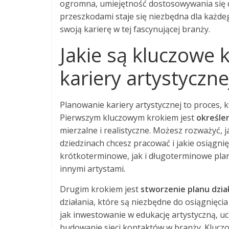
ogromna, umiejętność dostosowywania się d
przeszkodami staje się niezbędna dla każdeg
swoją karierę w tej fascynującej branży.
Jakie są kluczowe 
kariery artystyczne
Planowanie kariery artystycznej to proces, 
Pierwszym kluczowym krokiem jest
określe
mierzalne i realistyczne. Możesz rozważyć, j
dziedzinach chcesz pracować i jakie osiągn
krótkoterminowe, jak i długoterminowe plany
innymi artystami.
Drugim krokiem jest
stworzenie planu dzia
działania, które są niezbędne do osiągnięci
jak inwestowanie w edukację artystyczną, u
budowanie sieci kontaktów w branży. Klucz