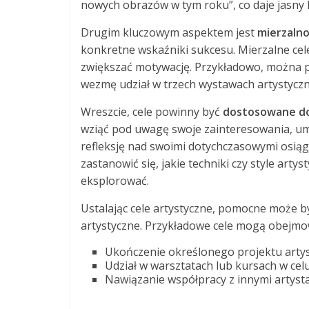
nowych obrazów w tym roku”, co daje jasny k
Drugim kluczowym aspektem jest
mierzaln
konkretne wskaźniki sukcesu. Mierzalne cel
zwiększać motywację. Przykładowo, można po
wezmę udział w trzech wystawach artystyczn
Wreszcie, cele powinny być
dostosowane do 
wziąć pod uwagę swoje zainteresowania, um
refleksję nad swoimi dotychczasowymi osiągn
zastanowić się, jakie techniki czy style arty
eksplorować.
Ustalając cele artystyczne, pomocne może by
artystyczne. Przykładowe cele mogą obejmo
Ukończenie określonego projektu artyst
Udział w warsztatach lub kursach w cel
Nawiązanie współpracy z innymi artysta