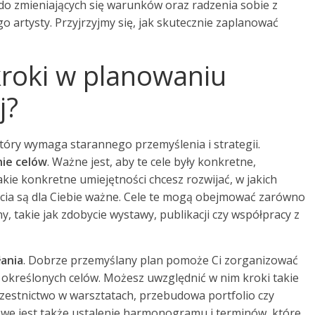
o zmieniających się warunków oraz radzenia sobie z
o artysty. Przyjrzyjmy się, jak skutecznie zaplanować
kroki w planowaniu
j?
który wymaga starannego przemyślenia i strategii.
nie celów
. Ważne jest, aby te cele były konkretne,
akie konkretne umiejętności chcesz rozwijać, w jakich
ięcia są dla Ciebie ważne. Cele te mogą obejmować zarówno
, takie jak zdobycie wystawy, publikacji czy współpracy z
łania
. Dobrze przemyślany plan pomoże Ci zorganizować
a określonych celów. Możesz uwzględnić w nim kroki takie
czestnictwo w warsztatach, przebudowa portfolio czy
owe jest także ustalenie harmonogramu i terminów, które