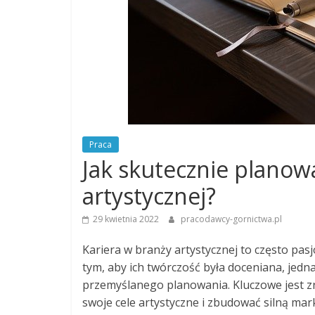
Praca
Jak skutecznie planow
artystycznej?
29 kwietnia 2022
pracodawcy-gornictwa.pl
Kariera w branży artystycznej to często pas
tym, aby ich twórczość była doceniana, jedn
przemyślanego planowania. Kluczowe jest zro
swoje cele artystyczne i zbudować silną mark