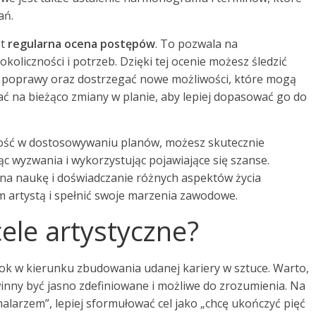
ań.
st
regularna ocena postępów
. To pozwala na
okoliczności i potrzeb. Dzięki tej ocenie możesz śledzić
do poprawy oraz dostrzegać nowe możliwości, które mogą
ć na bieżąco zmiany w planie, aby lepiej dopasować go do
zność w dostosowywaniu planów, możesz skutecznie
ąc wyzwania i wykorzystując pojawiające się szanse.
 na naukę i doświadczanie różnych aspektów życia
m artystą i spełnić swoje marzenia zawodowe.
cele artystyczne?
rok w kierunku zbudowania udanej kariery w sztuce. Warto,
winny być jasno zdefiniowane i możliwe do zrozumienia. Na
alarzem”, lepiej sformułować cel jako „chcę ukończyć pięć