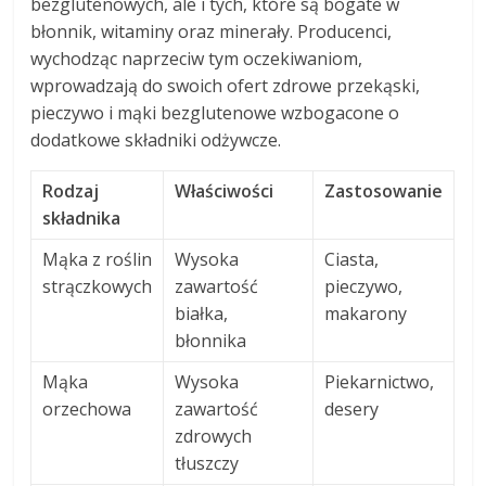
bezglutenowych, ale i tych, które są bogate w
błonnik, witaminy oraz minerały. Producenci,
wychodząc naprzeciw tym oczekiwaniom,
wprowadzają do swoich ofert zdrowe przekąski,
pieczywo i mąki bezglutenowe wzbogacone o
dodatkowe składniki odżywcze.
Rodzaj
Właściwości
Zastosowanie
składnika
Mąka z roślin
Wysoka
Ciasta,
strączkowych
zawartość
pieczywo,
białka,
makarony
błonnika
Mąka
Wysoka
Piekarnictwo,
orzechowa
zawartość
desery
zdrowych
tłuszczy