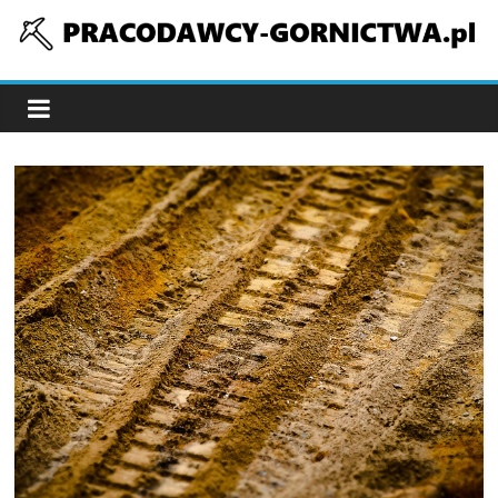
Skip
to
pracodawcy-
content
gornictwa.pl