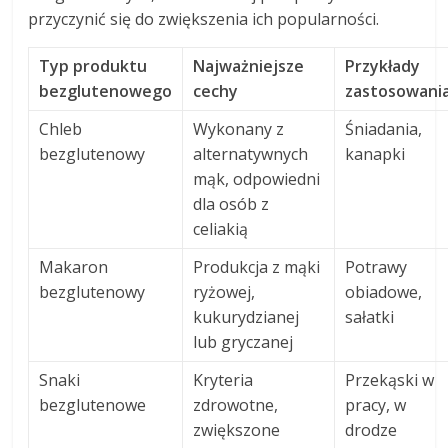
przyczynić się do zwiększenia ich popularności.
Typ produktu
Najważniejsze
Przykłady
bezglutenowego
cechy
zastosowani
Chleb
Wykonany z
Śniadania,
bezglutenowy
alternatywnych
kanapki
mąk, odpowiedni
dla osób z
celiakią
Makaron
Produkcja z mąki
Potrawy
bezglutenowy
ryżowej,
obiadowe,
kukurydzianej
sałatki
lub gryczanej
Snaki
Kryteria
Przekąski w
bezglutenowe
zdrowotne,
pracy, w
zwiększone
drodze