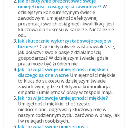
Jak efektywnie prezentować swoje
umiejętności i osiągnięcia zawodowe?
W
dzisiejszym konkurencyjnym świecie
zawodowym, umiejętność efektywnej
prezentacji swoich osiągnięć i kwalifikacji jest
kluczowa dla sukcesu w karierze. Niezależnie
od...
Jak skutecznie wykorzystać swoje pasje w
biznesie?
Czy kiedykolwiek zastanawiałeś się,
jak połączyć swoje pasje z działalnością
gospodarczą? W dzisiejszym świecie, gdzie
praca może być źródłem nie...
Jak rozwijać swoje umiejętności miękkie i
dlaczego są one ważne
Umiejętności miękkie
to klucz do sukcesu w dzisiejszym świecie
zawodowym, gdzie efektywna komunikacja,
empatia i umiejętność pracy w zespole mają...
Jak rozwijać swoje umiejętności miękkie?
Umiejętności miękkie, choć często
niedoceniane, odgrywają kluczową rolę w
naszym codziennym życiu, zarówno w pracy, jak
i w relacjach osobistych....
Jak rozwijać swoje umiejętności