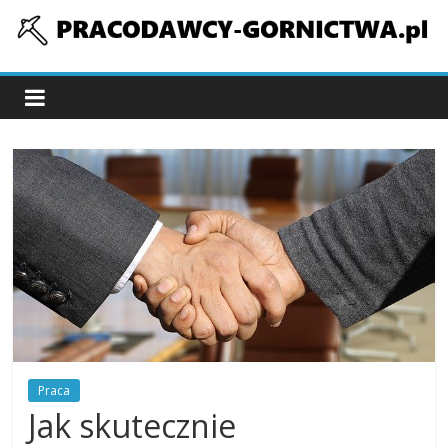
Skip
to
pracodawcy-
content
gornictwa.pl
Praca
Jak skutecznie