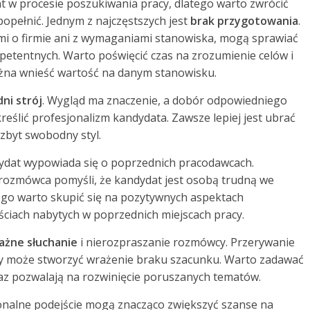
 w procesie poszukiwania pracy, dlatego warto zwrócić
opełnić. Jednym z najczęstszych jest
brak przygotowania
.
ami o firmie ani z wymaganiami stanowiska, mogą sprawiać
tentnych. Warto poświęcić czas na zrozumienie celów i
ożna wnieść wartość na danym stanowisku.
ni strój
. Wygląd ma znaczenie, a dobór odpowiedniego
eślić profesjonalizm kandydata. Zawsze lepiej jest ubrać
a zbyt swobodny styl.
dydat wypowiada się o poprzednich pracodawcach.
rozmówca pomyśli, że kandydat jest osobą trudną we
ego warto skupić się na pozytywnych aspektach
ciach nabytych w poprzednich miejscach pracy.
ażne słuchanie
i nierozpraszanie rozmówcy. Przerywanie
by może stworzyć wrażenie braku szacunku. Warto zadawać
az pozwalają na rozwinięcie poruszanych tematów.
jonalne podejście mogą znacząco zwiększyć szanse na