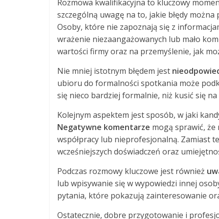
Rozmowa kwalifikacyjna to kluczowy moment
szczególną uwagę na to, jakie błędy można p
Osoby, które nie zapoznają się z informacj
wrażenie niezaangażowanych lub mało kompe
wartości firmy oraz na przemyślenie, jak m
Nie mniej istotnym błędem jest
nieodpowied
ubioru do formalności spotkania może podkr
się nieco bardziej formalnie, niż kusić się n
Kolejnym aspektem jest sposób, w jaki kan
Negatywne komentarze
mogą sprawić, że 
współpracy lub nieprofesjonalną. Zamiast t
wcześniejszych doświadczeń oraz umiejętnoś
Podczas rozmowy kluczowe jest również
uw
lub wpisywanie się w wypowiedzi innej oso
pytania, które pokazują zainteresowanie or
Ostatecznie, dobre przygotowanie i profes