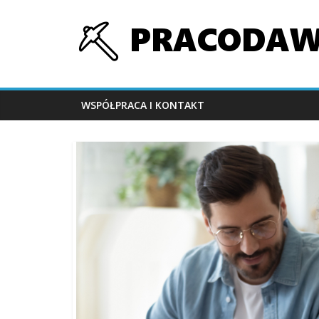
Skip
pracodawcy-
to
content
gornictwa.pl
WSPÓŁPRACA I KONTAKT