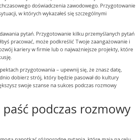
tychczasowego doświadczenia zawodowego. Przygotowanie
ytuacji, w których wykazałeś się szczególnymi
adawania pytań. Przygotowanie kilku przemyślanych pytań
ałbyś pracować, może podkreślić Twoje zaangażowanie i
zwój kariery w firmie lub o najważniejsze projekty, które
usję.
pektach przygotowania – upewnij się, że znasz datę,
nio dobierz strój, który będzie pasował do kultury
większysz swoje szanse na sukces podczas rozmowy
ą paść podczas rozmowy
i mogą napotkać różnorodne pytania, które mają na celu