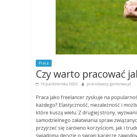
Praca
Czy warto pracować ja
16 października 2020
pracodawcy-gornictwa.pl
Praca jako freelancer zyskuje na popularnośc
każdego? Elastyczność, niezależność i możli
które kuszą wielu. Z drugiej strony, wyzwan
samodzielnego załatwiania spraw związany
przyjrzeć się zarówno korzyściom, jak i tr
świadomą decyzję o swojej karierze zawodow