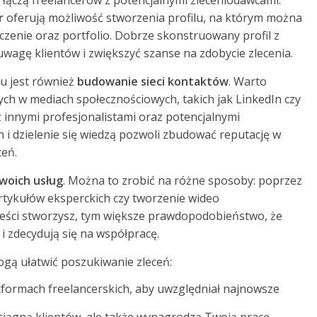
 łączą freelancerów z potencjalnymi zleceniodawcami.
r
oferują możliwość stworzenia profilu, na którym można
zenie oraz portfolio. Dobrze skonstruowany profil z
wagę klientów i zwiększyć szanse na zdobycie zlecenia.
u jest również
budowanie sieci kontaktów
. Warto
ch w mediach społecznościowych, takich jak LinkedIn czy
 innymi profesjonalistami oraz potencjalnymi
h i dzielenie się wiedzą pozwoli zbudować reputację w
ceń.
woich usług
. Można to zrobić na różne sposoby: poprzez
rtykułów eksperckich czy tworzenie wideo
reści stworzysz, tym większe prawdopodobieństwo, że
i zdecydują się na współpracę.
gą ułatwić poszukiwanie zleceń:
latformach freelancerskich, aby uwzględniał najnowsze