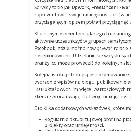
korzystanie z platform internetowych, które
Serwisy takie jak
Upwork
,
Freelancer
i
Fiver
zaprezentować swoje umiejętności, doświadc
przyciągającym opisem potrafi przyciągnąć u
Kluczowym elementem udanego freelancing
aktywnie uczestniczyć w grupach tematyczny
Facebook, gdzie można nawiązywać relacje z
zleceniodawcami. Udzielanie się w dyskusjac
branży, co może prowadzić do kolejnych zle
Kolejną istotną strategią jest
promowanie s
tworzenie wpisów na blogu, publikowanie a
instruktażowych. Im więcej wartościowych t
klienci zwrócą uwagę na Twoje umiejętności 
Oto kilka dodatkowych wskazówek, które mo
Regularnie aktualizuj swój profil na p
projekty oraz umiejętności.